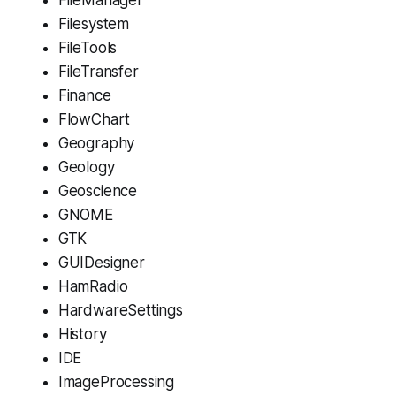
FileManager
Filesystem
FileTools
FileTransfer
Finance
FlowChart
Geography
Geology
Geoscience
GNOME
GTK
GUIDesigner
HamRadio
HardwareSettings
History
IDE
ImageProcessing