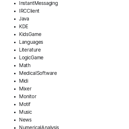
InstantMessaging
IRCClient
Java
KDE
KidsGame
Languages
Literature
LogicGame
Math
MedicalSoftware
Midi
Mixer
Monitor
Motif
Music
News
NumericalAnalysis