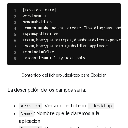
[Desktop Entry]

Version=1.0

Name=Obsidian

Comment=Take notes, create flow diagrams and muc
Type=Application

Icon=/home/parra/repos/dashboard-icons/png/obsi
Exec=/home/parra/bin/Obsidian.appimage

Terminal=false

Categories=Utility;TextTools
Contenido del fichero .desktop para Obsidian
La descripción de los campos sería:
: Versión del fichero
.
Version
.desktop
: Nombre que le daremos a la
Name
aplicación.