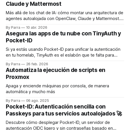
Claude y Mattermost
Más allá de los chat de IA: cómo montar una arquitectura de
agentes autoalojada con OpenClaw, Claude y Mattermost.
Conecto un LLM con mis archivos y repositorios Git
By Parra
10 abr. 2026
mediante canales temáticos, logrando automatización real
Asegura las apps de tu nube con TinyAuth y
con contexto persistente.
Pocket-ID
Si ya estás usando Pocket-ID para unificar la autenticación
en tu homelab, TinyAuth es el eslabón que te falta para
securizar de forma cómoda tus aplicaciones usando
By Parra
26 feb. 2026
Passkeys, sin tener que pelearte con configuraciones
Automatiza la ejecución de scripts en
avanzadas de OIDC.
Proxmox
Apaga y enciende máquinas por consola, de manera
automática y mucho más
By Parra
06 ago. 2025
Pocket-ID: Autenticación sencilla con
Passkeys para tus servicios autoalojados 🚀
Descubre cómo desplegar Pocket-ID, un servidor de
autenticación OIDC ligero y sin contraseñas basado en