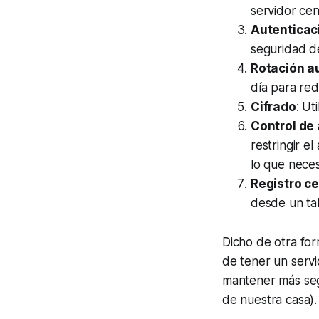
servidor cen
Autenticac
seguridad de
Rotación a
día para red
Cifrado
: Ut
Control de
restringir el
lo que neces
Registro c
desde un tab
Dicho de otra fo
de tener un servid
mantener más seg
de nuestra casa).