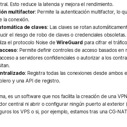
tral. Esto reduce la latencia y mejora el rendimiento.
ión multifactor
: Permite la autenticación multifactor, lo q
 la conexión.
utomática de claves
: Las claves se rotan automáticamen
ucir el riesgo de robo de claves o credenciales obsoletas.
iliza el protocolo
Noise
de
WireGuard
para cifrar el tráfic
 acceso
: Permite definir controles de acceso basados en 
 acceso a servidores confidenciales o autorizar a los contra
itan.
entralizado
: Registra todas las conexiones desde ambos e
lero y una API de registro.
rma, es un
software
que nos facilita la creación de una VPN
or central ni abrir o configurar ningún puerto al exterior 
uros los VPS o si, por ejemplo, estamos tras una CG-NAT