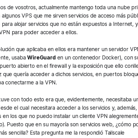
hos de vosotros, actualmente mantengo toda una nube pri
n algunos VPS que me sirven servicios de acceso más públ
zo para alojar servicios que no están expuestos a Internet,
VPN para poder acceder a ellos.
olución que aplicaba en ellos era mantener un servidor V
ente, usaba
WireGuard
en un contenedor Docker), con s
puerto abierto en el
firewall
y la exposición que ello conll
z que quería acceder a dichos servicios, en puertos bloq
aba conectarme a la VPN.
tuve con todo esto era que, evidentemente, necesitaba u
desde el cual necesitara acceder a los servicios y, además,
s en los que no puedo instalar un cliente VPN alegrement
ajo). Puesto que en su mayoría son servicios web, ¿cómo p
ás sencilla? Esta pregunta me la respondió Tailscale