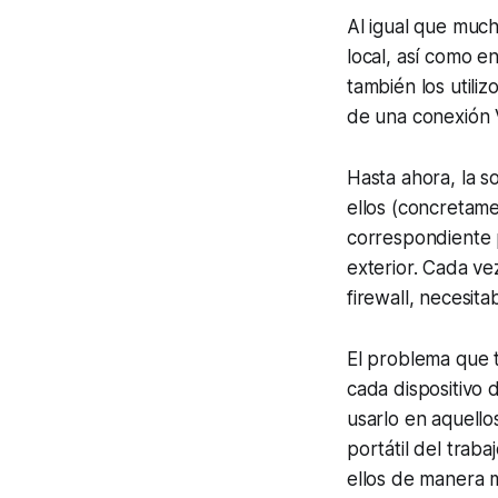
Al igual que muc
local, así como e
también los utili
de una conexión 
Hasta ahora, la s
ellos (concretam
correspondiente 
exterior. Cada ve
firewall
, necesit
El problema que 
cada dispositivo 
usarlo en aquello
portátil del trab
ellos de manera m