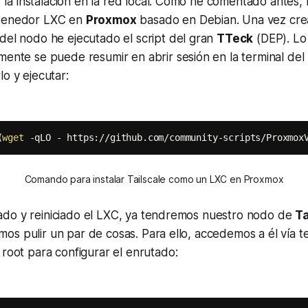
a instalación en la red local. Como he comentado antes, 
ntenedor LXC en
Proxmox
basado en Debian. Una vez cre
 del nodo he ejecutado el
script
del gran
TTeck
(DEP). Lo
amente se puede resumir en abrir sesión en la terminal de
lo y ejecutar:
(
wget
 -qLO - https://github.com/community-scripts/Proxmox
Comando para instalar Tailscale como un LXC en Proxmox
do y reiniciado el LXC, ya tendremos nuestro nodo de
Ta
s pulir un par de cosas. Para ello, accedemos a él vía te
o
root
para configurar el enrutado: