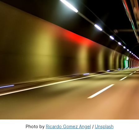
Photo by 
Ricardo Gomez Angel
 / 
Unsplash