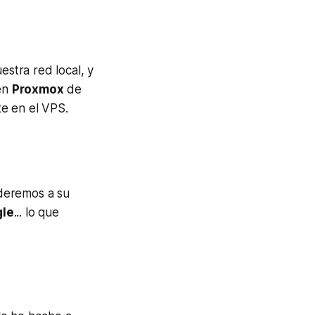
estra red local, y
 en
Proxmox
de
te en el VPS.
ederemos a su
le
... lo que