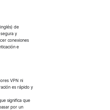
inglés) de
 segura y
cer conexiones
nticación e
idores VPN ni
ración es rápido y
que significa que
pasar por un