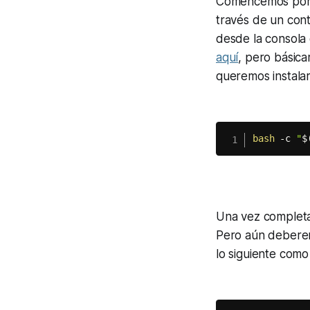
Comencemos por l
través de un co
desde la consola
aquí
, pero básic
queremos instalar
bash
 -c 
"
$
Una vez completa
Pero aún deberemo
lo siguiente com