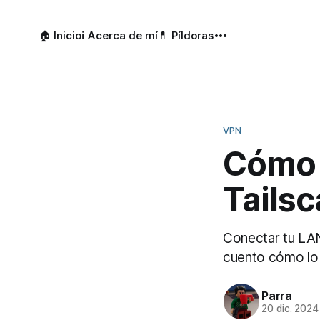
🏠 Inicio
ℹ️ Acerca de mí
💊 Píldoras
VPN
Cómo 
Tailsc
Conectar tu LAN 
cuento cómo lo 
Parra
20 dic. 2024