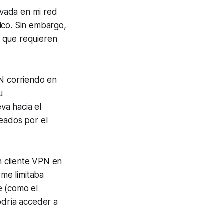
vada en mi red
ico. Sin embargo,
 y que requieren
PN corriendo en
u
eva hacia el
ueados por el
n cliente VPN en
 me limitaba
e (como el
odría acceder a