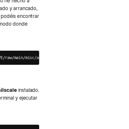
lo he hecho a
ado y arrancado,
 podéis encontrar
l nodo donde
VE/raw/main/misc/add-tailscale-lxc.sh
)
"
ilscale
instalado.
rminal y ejecutar