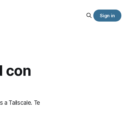
Sign in
N con
 a Tailscale. Te