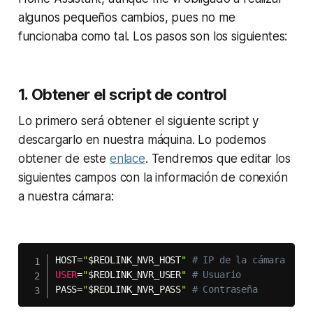
algunos pequeños cambios, pues no me
funcionaba como tal. Los pasos son los siguientes:
1. Obtener el
script
de control
Lo primero será obtener el siguiente
script
y
descargarlo en nuestra máquina. Lo podemos
obtener de este
enlace
. Tendremos que editar los
siguientes campos con la información de conexión
a nuestra cámara:
HOST
=
"
$REOLINK_NVR_HOST
"
# IP de la cámara
USER
=
"
$REOLINK_NVR_USER
"
# Usuario
PASS
=
"
$REOLINK_NVR_PASS
"
# Contraseña