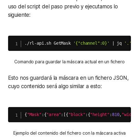
uso del
script
del paso previo y ejecutamos lo
siguiente:
./rl-api.sh GetMask 
'{"channel":0}'
|
 jq 
'.'
 -c
Comando para guardar la máscara actual en un fichero
Esto nos guardará la máscara en un fichero JSON,
cuyo contenido será algo similar a esto:
{
"Mask"
:
{
"area"
:
[
{
"block"
:
{
"height"
:
810
,
"width"
Ejemplo del contenido del fichero con la máscara activa