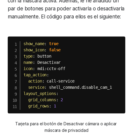
con la máscara activa. Además, le he añadido un
par de botones para poder activarla o desactivarla
manualmente. El código para ellos es el siguiente:
show_name
:
true
show_icon
:
false
type
:
name
:
icon
:
 mdi
:
cctv
-
tap_action
:
action
:
 call
-
service

service
:
layout_options
:
grid_columns
:
2
grid_rows
:
1
Tarjeta para el botón de 
Desactivar cámara
 o 
aplicar 
máscara de privacidad