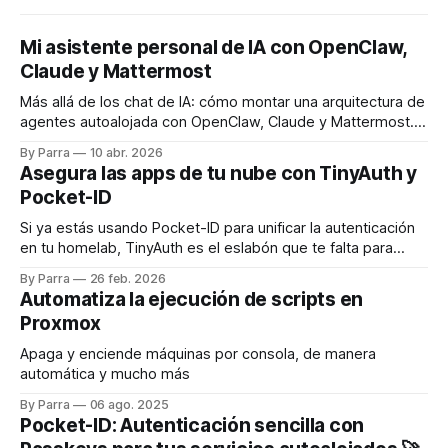
Mi asistente personal de IA con OpenClaw,
Claude y Mattermost
Más allá de los chat de IA: cómo montar una arquitectura de
agentes autoalojada con OpenClaw, Claude y Mattermost.
Conecto un LLM con mis archivos y repositorios Git
By Parra
10 abr. 2026
mediante canales temáticos, logrando automatización real
Asegura las apps de tu nube con TinyAuth y
con contexto persistente.
Pocket-ID
Si ya estás usando Pocket-ID para unificar la autenticación
en tu homelab, TinyAuth es el eslabón que te falta para
securizar de forma cómoda tus aplicaciones usando
By Parra
26 feb. 2026
Passkeys, sin tener que pelearte con configuraciones
Automatiza la ejecución de scripts en
avanzadas de OIDC.
Proxmox
Apaga y enciende máquinas por consola, de manera
automática y mucho más
By Parra
06 ago. 2025
Pocket-ID: Autenticación sencilla con