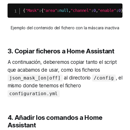
{
"Mask"
:
{
"area"
:
null
,
"channel"
:
0
,
"enable"
:
0
}
}
Ejemplo del contenido del fichero con la máscara inactiva
3. Copiar ficheros a
Home Assistant
A continuación, deberemos copiar tanto el
script
que acabamos de usar, como los ficheros
al directorio
, el
json_mask_[on|off]
/config
mismo donde tenemos el fichero
configuration.yml
4. Añadir los comandos a
Home
Assistant