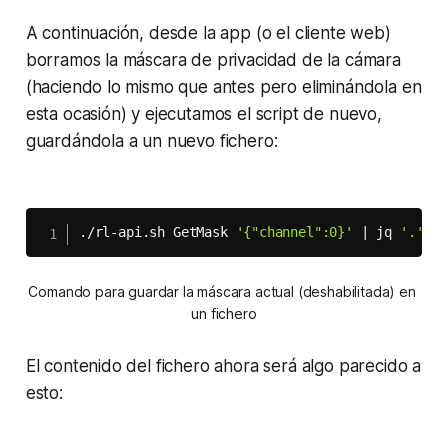
A continuación, desde la app (o el cliente web)
borramos la máscara de privacidad de la cámara
(haciendo lo mismo que antes pero eliminándola en
esta ocasión) y ejecutamos el
script
de nuevo,
guardándola a un nuevo fichero:
./rl-api.sh GetMask 
'{"channel":0}'
|
 jq 
'.'
 -c
Comando para guardar la máscara actual (deshabilitada) en 
un fichero
El contenido del fichero ahora será algo parecido a
esto: