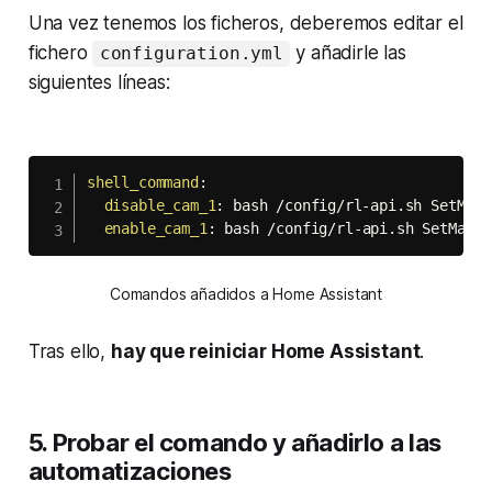
Una vez tenemos los ficheros, deberemos editar el
fichero
y añadirle las
configuration.yml
siguientes líneas:
shell_command
:
disable_cam_1
:
 bash /config/rl
-
api.sh SetMask
enable_cam_1
:
 bash /config/rl
-
api.sh SetMask 
Comandos añadidos a 
Home Assistant
Tras ello,
hay que reiniciar
Home Assistant
.
5. Probar el comando y añadirlo a las
automatizaciones