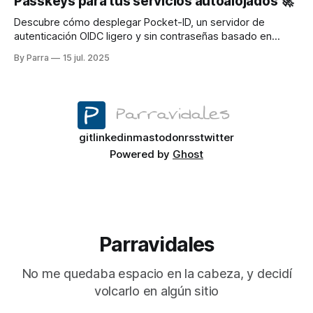
Passkeys para tus servicios autoalojados 🚀
Descubre cómo desplegar Pocket-ID, un servidor de
autenticación OIDC ligero y sin contraseñas basado en
Passkeys, ideal para integrarlo fácilmente en tus servicios
By Parra
15 jul. 2025
autoalojados. Olvídate de las contraseñas para siempre con
este tutorial paso a paso
git
linkedin
mastodon
rss
twitter
Powered by
Ghost
Parravidales
No me quedaba espacio en la cabeza, y decidí
volcarlo en algún sitio