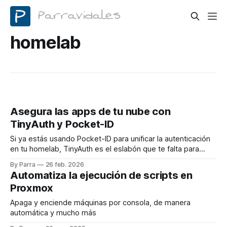
homelab
Asegura las apps de tu nube con
TinyAuth y Pocket-ID
Si ya estás usando Pocket-ID para unificar la autenticación
en tu homelab, TinyAuth es el eslabón que te falta para
securizar de forma cómoda tus aplicaciones usando
By Parra
26 feb. 2026
Passkeys, sin tener que pelearte con configuraciones
Automatiza la ejecución de scripts en
avanzadas de OIDC.
Proxmox
Apaga y enciende máquinas por consola, de manera
automática y mucho más