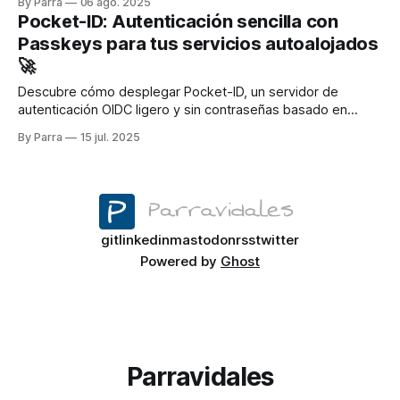
By Parra
06 ago. 2025
Pocket-ID: Autenticación sencilla con
Passkeys para tus servicios autoalojados
🚀
Descubre cómo desplegar Pocket-ID, un servidor de
autenticación OIDC ligero y sin contraseñas basado en
Passkeys, ideal para integrarlo fácilmente en tus servicios
By Parra
15 jul. 2025
autoalojados. Olvídate de las contraseñas para siempre con
este tutorial paso a paso
git
linkedin
mastodon
rss
twitter
Powered by
Ghost
Parravidales