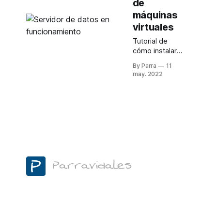
de
propios
máquinas
virtuales
Tutorial de
cómo instalar
Proxmox y
By Parra
11
configurar una
may. 2022
máquina virtual