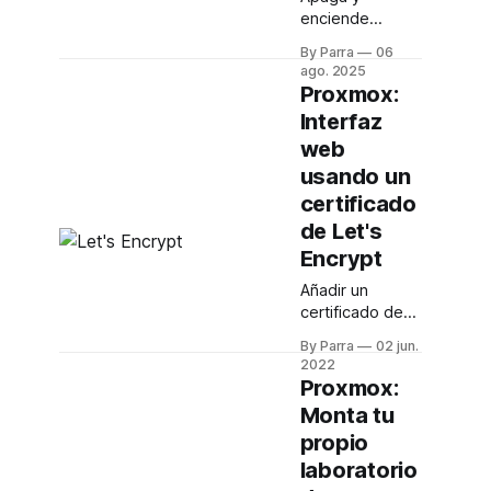
enciende
máquinas por
By Parra
06
consola, de
ago. 2025
manera
Proxmox:
automática y
Interfaz
mucho más
web
usando un
certificado
de Let's
Encrypt
Añadir un
certificado de
Let's Encrypt a
By Parra
02 jun.
nuestra
2022
instalación de
Proxmox:
Proxmox es de
Monta tu
lo más sencillo,
propio
y nos ahorra
tener que lidiar
laboratorio
con certificados