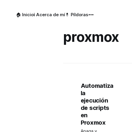
🏠 Inicio
ℹ️ Acerca de mí
💊 Píldoras
proxmox
Automatiza
la
ejecución
de scripts
en
Proxmox
Apaga y