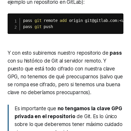
ejemplo un repositorio en GitLab):
pass 
git
 remote 
add
 origin git@gitlab.com:
<
user
pass 
git
 push
Y con esto subiremos nuestro repositorio de
pass
con su histórico de Git al servidor remoto. Y
puesto que está todo cifrado con nuestra clave
GPG, no tenemos de qué preocuparnos (salvo que
se rompa ese cifrado, pero si tenemos una buena
clave no deberíamos preocuparnos).
Es importante que
no tengamos la clave GPG
privada en el repositorio
de Git. Es lo único
sobre lo que deberemos tener máximo cuidado