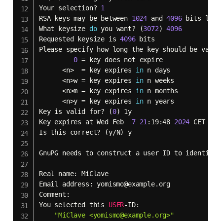
Your selection? 
1
RSA keys may be between 
1024
 and 
4096
 bits long.
What keysize 
do
 you want? 
(
3072
)
4096
Requested keysize is 
4096
 bits

Please specify how long the key should be valid.
0
=
 key does not expire

<
n
>
=
 key expires 
in
 n days

<
n
>
w 
=
 key expires 
in
 n weeks

<
n
>
m 
=
 key expires 
in
 n months

<
n
>
y 
=
 key expires 
in
 n years

Key is valid for? 
(
0
)
 1y

Key expires at Wed Feb  
7
21
:19:48 
2024
 CET

Is this correct? 
(
y/N
)
 y

GnuPG needs to construct a user ID to identify 
Real name: MiClave

Email address: yomismo@example.org

Comment:

You selected this 
USER
-ID:

"MiClave <yomismo@example.org>"