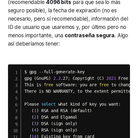
(recomendable
4096 bits
para que sea lo más
seguro posible), la fecha de expiración (no es
necesario, pero sí recomendable), información del
ID de usuario que usaremos y, por último pero no
menos importante, una
contraseña segura
. Algo
así deberíamos tener:
$ gpg --full-generate-key

gpg 
(
GnuPG
)
2.2
.27
;
 Copyright 
(
C
)
2021
 Free Sof
This is 
free
 software: you are 
free
 to change a
There is NO WARRANTY, to the extent permitted by
Please 
select
 what kind of key you want:

(
1
)
 RSA and RSA 
(
default
)
(
2
)
 DSA and Elgamal

(
3
)
 DSA 
(
sign only
)
(
4
)
 RSA 
(
sign only
)
(
14
)
 Existing key from card
