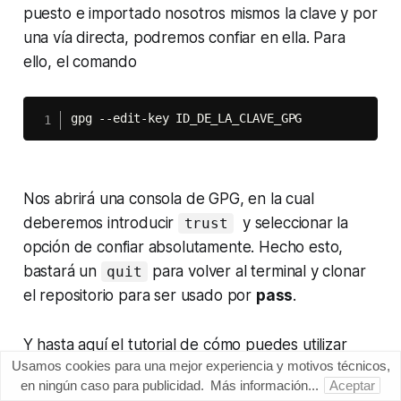
puesto e importado nosotros mismos la clave y por
una vía directa, podremos confiar en ella. Para
ello, el comando
gpg --edit-key ID_DE_LA_CLAVE_GPG
Nos abrirá una consola de GPG, en la cual
deberemos introducir
y seleccionar la
trust
opción de
confiar absolutamente
. Hecho esto,
bastará un
para volver al terminal y clonar
quit
el repositorio para ser usado por
pass
.
Y hasta aquí el tutorial de cómo puedes utilizar
Usamos cookies para una mejor experiencia y motivos técnicos,
pass
como gestor de contraseñas y secretos. Hay
en ningún caso para publicidad.
Más información...
Aceptar
algunas opciones que no he cubierto aquí, como el