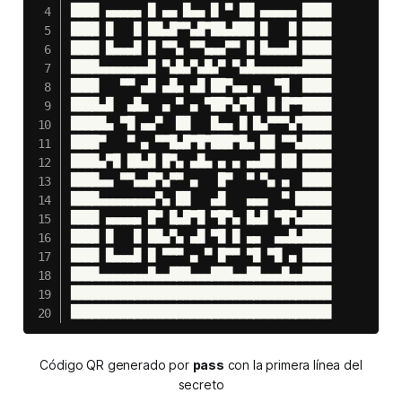
████ ▄▄▄▄▄ █ ▄▄ █▄▄ █ ▀ ██ ▄▄▄▄▄ ████

████ █   █ ██▄█▀▀▄█▀██▄███ █   █ ████

████ █▄▄▄█ █ ▀▀▄ ▀▀▄▄▄▀▀ █ █▄▄▄█ ████

████▄▄▄▄▄▄▄█ ▀▄█▄▀▄█▄▀ ▀▄█▄▄▄▄▄▄▄████

████   ▀▀ ▄█ ▄█▄ ▄█ ██▀▄▄ ▄  ▀█  ████

████▄█  ▄█▄  ▄ ▀ ▄ ▀██▀▄▀█  █ █▀▀████

█████▄ ▀█ ▄▄▀  ██   █▄▄ █ █▄▀▀▀▄▀████

████▀   ▀ ▄ ▀▀█▄█▀█▀███▀█▄ ██ ▀▀▄████

████▄▀█ ██▄█ █▀▄ ▄█▄ ▄ ▄ ▄▄██ ██ ████

████▄▄ ▀▀▄▄█▀▄▀▀ ▄   █▀  ▀ ▀▄ ▄  ████

████▄▄▄▄▄▄▄▄▀▄ ██   ▄█   ▄▄▄  ▀ █████

████ ▄▄▄▄▄ █▀ █▄█▀█ ▀█▀▄ █▄█ ▀█▀▄████

████ █   █ ██▄▀▄ ▄█ ▀█ █ ▄▄  ▄▄█▄████

████ █▄▄▄█ █ ▀▀▀ ▄ ▀ █▀▀ ▀█ ▀█ ▄ ████

████▄▄▄▄▄▄▄█▄▄███▄▄▄███▄▄██▄▄▄█▄▄████

█████████████████████████████████████

█████████████████████████████████████
Código QR generado por
pass
con la primera línea del
secreto