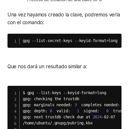
Una vez hayamos creado la clave, podremos verla
con el comando:
gpg --list-secret-keys --keyid-format
=
long
Que nos dará un resultado similar a:
$ gpg --list-keys --keyid-format
=
long

gpg: checking the trustdb

gpg: marginals needed: 
3
  completes needed: 
1
  
gpg: depth: 
0
  valid:   
1
  signed:   
0
  trust: 
gpg: next trustdb check due at 
2024
-02-07

/home/ubuntu/.gnupg/pubring.kbx

-------------------------------
