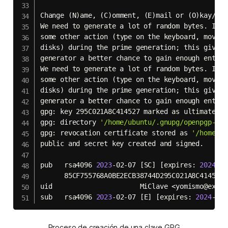
Change 
(
N
)
ame, 
(
C
)
omment, 
(
E
)
mail or 
(
O
)
kay/
(
Q
)
We need to generate a lot of random bytes. It i
some other action 
(
type on the keyboard, move t
disks
)
 during the prime generation
;
 this gives 
generator a better chance to gain enough entropy
We need to generate a lot of random bytes. It i
some other action 
(
type on the keyboard, move t
disks
)
 during the prime generation
;
 this gives 
generator a better chance to gain enough entropy
gpg: key 295C021A8C414527 marked as ultimately t
gpg: directory 
'/home/ubuntu/.gnupg/openpgp-rev
gpg: revocation certificate stored as 
'/home/ub
public and secret key created and signed.

pub   rsa4096 
2023
-02-07 
[
SC
]
[
expires: 
2024
-02
      85CF755768A0BE2ECB38744D295C021A8C414527

uid                      MiClave 
<
yomismo@examp
sub   rsa4096 
2023
-02-07 
[
E
]
[
expires: 
2024
-02-
Proceso de creación de una clave GPG