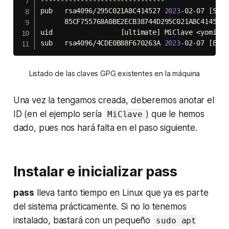
pub   rsa4096/295C021A8C414527 
2023
-02-07 
[
SC
]
      85CF755768A0BE2ECB38744D295C021A8C414527

uid                 
[
ultimate
]
 MiClave 
<
yomismo
sub   rsa4096/4CDE0B88F670263A 
2023
-02-07 
[
E
]
[
Listado de las claves GPG existentes en la máquina
Una vez la tengamos creada, deberemos anotar el
ID (en el ejemplo sería
) que le hemos
MiClave
dado, pues nos hará falta en el paso siguiente.
Instalar e inicializar
pass
pass
lleva tanto tiempo en Linux que ya es parte
del sistema prácticamente. Si no lo tenemos
instalado, bastará con un pequeño
sudo apt