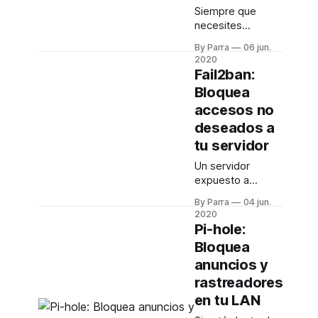
HTTPS y así
Siempre que
securizar aún más
necesites
tu red
acceder a los
By Parra
06 jun.
recursos de tu
2020
red desde fuera o
Fail2ban:
no te quede otra
Bloquea
que conectarte a
accesos no
Internet a través
de una red
deseados a
pública, nunca
tu servidor
está de más
Un servidor
tener tu propia
expuesto a
VPN. ¡No cuesta
Internet es
nada y te puede
By Parra
04 jun.
susceptible de
salvar de muchos
2020
ser atacado
problemas!
Pi-hole:
constantemente.
Bloquea
No siempre
anuncios y
podemos estar
completamente
rastreadores
protegidos, pero
en tu LAN
al menos sí