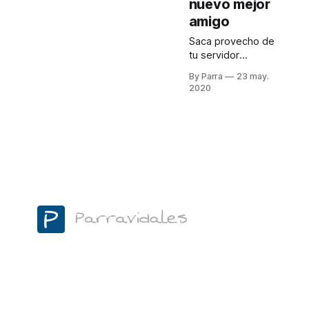
nuevo mejor
proxy inverso
amigo
Saca provecho de
tu servidor
enrutando las
By Parra
23 may.
peticiones de
2020
distintos servicios
a través de un
proxy inverso