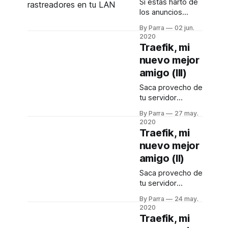
Si estás harto de
podemos
los anuncios
cubrirnos ante
descontrolados
ataques de fuerza
By Parra
02 jun.
cuando entras en
bruta si
2020
una página web y
necesitamos
Traefik, mi
no quieres que te
exponer servicios
nuevo mejor
rastreen cada
delicados como
amigo (III)
movimiento que
SSH o servicios
haces, ¡entonces
web
Saca provecho de
Pi-Hole es lo que
tu servidor
estabas
enrutando las
buscando!
By Parra
27 may.
peticiones de
2020
distintos servicios
Traefik, mi
a través de un
nuevo mejor
proxy inverso
amigo (II)
Saca provecho de
tu servidor
enrutando las
By Parra
24 may.
peticiones de
2020
distintos servicios
Traefik, mi
a través de un