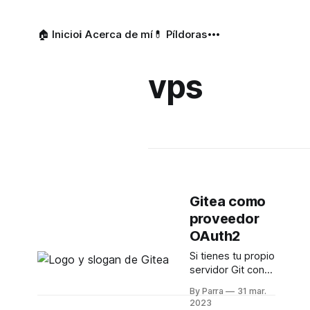
🏠 Inicio
ℹ️ Acerca de mí
💊 Píldoras
vps
Gitea como
proveedor
OAuth2
Si tienes tu propio
servidor Git con
Gitea, puedes
By Parra
31 mar.
configurarlo para
2023