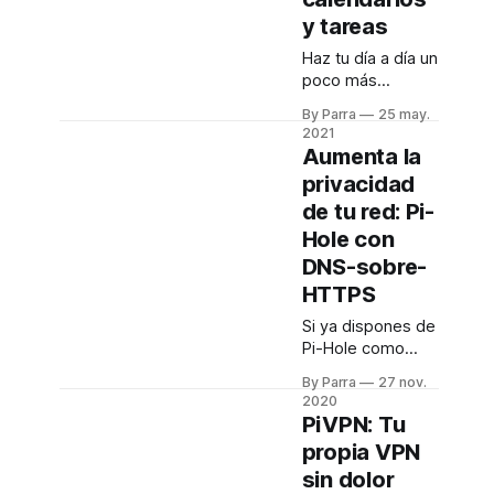
y tareas
Haz tu día a día un
poco más
privado. Pásate a
By Parra
25 may.
Radicale y sé
2021
dueño de tu
Aumenta la
agenda.
privacidad
de tu red: Pi-
Hole con
DNS-sobre-
HTTPS
Si ya dispones de
Pi-Hole como
servidor DNS
By Parra
27 nov.
local, ahora
2020
puedes
PiVPN: Tu
configurarlo para
propia VPN
que también
sin dolor
trabaje sobre