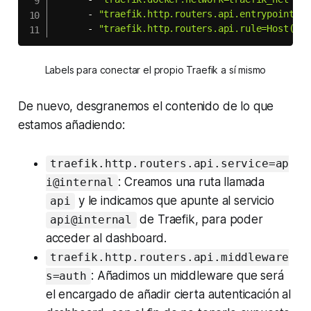
-
"traefik.http.routers.api.entrypoints=l
-
"traefik.http.routers.api.rule=Host(`tr
Labels para conectar el propio Traefik a sí mismo
De nuevo, desgranemos el contenido de lo que
estamos añadiendo:
traefik.http.routers.api.service=ap
: Creamos una ruta llamada
i@internal
y le indicamos que apunte al servicio
api
de Traefik, para poder
api@internal
acceder al
dashboard.
traefik.http.routers.api.middleware
: Añadimos un
middleware
que será
s=auth
el encargado de añadir cierta autenticación al