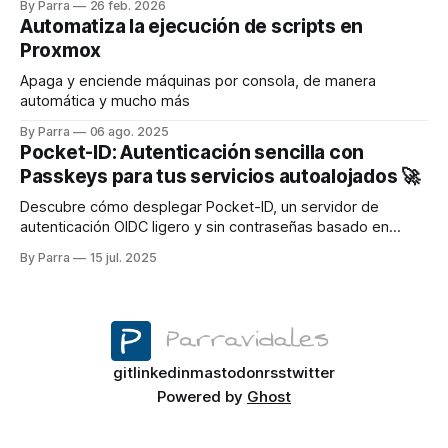
By Parra
26 feb. 2026
Passkeys, sin tener que pelearte con configuraciones
Automatiza la ejecución de scripts en
avanzadas de OIDC.
Proxmox
Apaga y enciende máquinas por consola, de manera
automática y mucho más
By Parra
06 ago. 2025
Pocket-ID: Autenticación sencilla con
Passkeys para tus servicios autoalojados 🚀
Descubre cómo desplegar Pocket-ID, un servidor de
autenticación OIDC ligero y sin contraseñas basado en
Passkeys, ideal para integrarlo fácilmente en tus servicios
By Parra
15 jul. 2025
autoalojados. Olvídate de las contraseñas para siempre con
este tutorial paso a paso
git
linkedin
mastodon
rss
twitter
Powered by
Ghost