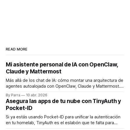
READ MORE
Mi asistente personal de IA con OpenClaw,
Claude y Mattermost
Más allá de los chat de IA: cómo montar una arquitectura de
agentes autoalojada con OpenClaw, Claude y Mattermost.
Conecto un LLM con mis archivos y repositorios Git
By Parra
10 abr. 2026
mediante canales temáticos, logrando automatización real
Asegura las apps de tu nube con TinyAuth y
con contexto persistente.
Pocket-ID
Si ya estás usando Pocket-ID para unificar la autenticación
en tu homelab, TinyAuth es el eslabón que te falta para
securizar de forma cómoda tus aplicaciones usando