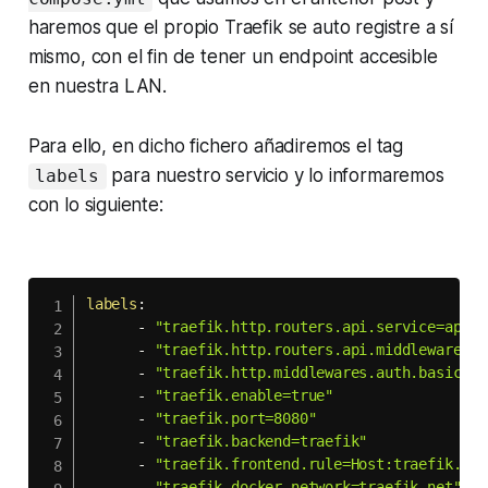
haremos que el propio Traefik se auto registre a sí
mismo, con el fin de tener un
endpoint
accesible
en nuestra LAN.
Para ello, en dicho fichero añadiremos el
tag
para nuestro servicio y lo informaremos
labels
con lo siguiente:
labels
:
-
"traefik.http.routers.api.service=api@i
-
"traefik.http.routers.api.middlewares=a
-
"traefik.http.middlewares.auth.basicaut
-
"traefik.enable=true"
-
"traefik.port=8080"
-
"traefik.backend=traefik"
-
"traefik.frontend.rule=Host:traefik.lan
-
"traefik.docker.network=traefik_net"